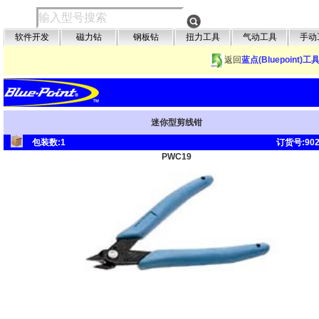
软件开发
磁力钻
钢板钻
扭力工具
气动工具
手动
返回
蓝点(Bluepoint)工
迷你型剪线钳
包装数:1
订货号:902
PWC19