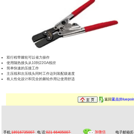
双行程带棘轮可以省力操作
使用隔热接头从10到22GA线径
简单快速的压接工作
主压线和次压线头同时工作达到装配级速度
有人性化设计和完全的棘轮作用让使用舒适
返回
蓝点(Bluepoi
加微信
手机:
18916735007
电 话:
021-66405007
电子邮箱(E-m