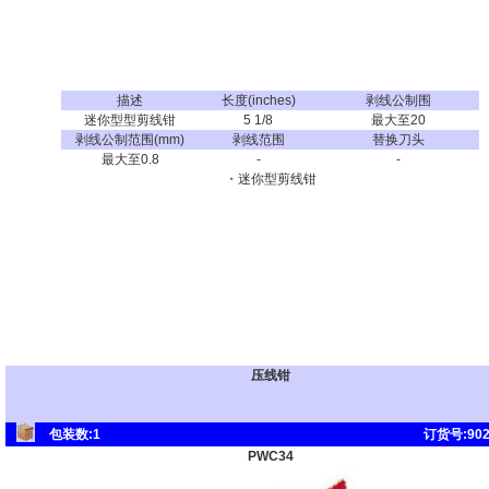
描述
长度(inches)
剥线公制围
迷你型型剪线钳
5
1/8
最大至20
剥线公制范围(mm)
剥线范围
替换刀头
最大至0.8
-
-
・迷你型剪线钳
压线钳
包装数:1
订货号:902
PWC34