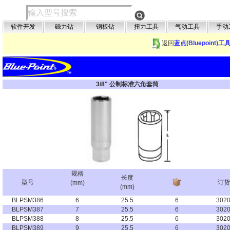
软件开发
磁力钻
钢板钻
扭力工具
气动工具
手动
返回
蓝点(Bluepoint)工
3/8" 公制标准六角套筒
规格
长度
型号
订货
(mm)
(mm)
BLPSM386
6
25.5
6
302
BLPSM387
7
25.5
6
302
BLPSM388
8
25.5
6
302
BLPSM389
9
25.5
6
302