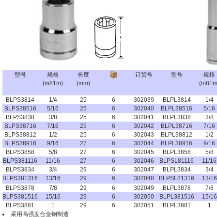
型号
规格
长度
订货号
型号
规格
(m81m)
(mm)
(m81m
BLPS3814
1/4
25
6
302039
BLPL3814
1/4
BLPS38516
5/16
25
6
302040
BLPL38516
5/16
BLPS3838
3/8
25
6
302041
BLPL3838
3/8
BLPS38716
7/16
25
6
302042
BLPL38716
7/16
BLPS38812
1/2
25
6
302043
BLPL38812
1/2
BLPS38916
9/16
27
6
302044
BLPL38916
9/16
BLPS3858
5/8
27
6
302045
BLPL3858
5/8
BLPS381116
11/16
27
6
302046
BLPSL81116
11/16
BLPS3834
3/4
29
6
302047
BLPL3834
3/4
BLPS381316
13/16
29
6
302048
BLPSL81316
13/16
BLPS3878
7/8
29
6
302049
BLPL3878
7/8
BLPS381516
15/16
29
6
302050
BLPL381516
15/16
BLPS3881
1
29
6
302051
BLPL3881
1
采用高强度合金钢制造